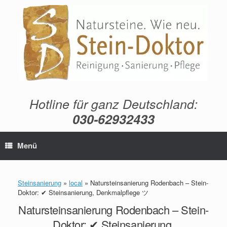
Zum
Inhalt
springen
Hotline für ganz Deutschland:
030-62932433
Menü
Steinsanierung
»
local
»
Natursteinsanierung Rodenbach – Stein-
Doktor: ✔ Steinsanierung, Denkmalpflege ツ
Natursteinsanierung Rodenbach – Stein-
Doktor: ✔ Steinsanierung,