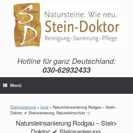
Zum
Inhalt
springen
Hotline für ganz Deutschland:
030-62932433
Menü
Steinsanierung
»
local
»
Natursteinsanierung Rodgau – Stein-
Doktor: ✔ Steinsanierung, Natursteinschutz ツ
Natursteinsanierung Rodgau – Stein-
Doktor: ✔ Steinsanierung,