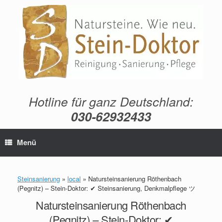
Zum
Inhalt
springen
Hotline für ganz Deutschland:
030-62932433
Menü
Steinsanierung
»
local
»
Natursteinsanierung Röthenbach
(Pegnitz) – Stein-Doktor: ✔ Steinsanierung, Denkmalpflege ツ
Natursteinsanierung Röthenbach
(Pegnitz) – Stein-Doktor: ✔