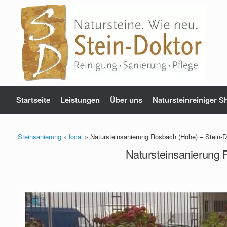
Zum
Inhalt
springen
Startseite
Leistungen
Über uns
Natursteinreiniger S
Steinsanierung
»
local
»
Natursteinsanierung Rosbach (Höhe) – Stein-D
Natursteinsanierung 