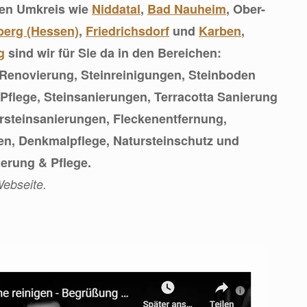
zen Umkreis wie
Niddatal
,
Bad Nauheim
, Ober-
berg (Hessen)
,
Friedrichsdorf
und
Karben
,
g
sind wir für Sie da in den Bereichen:
Renovierung, Steinreinigungen, Steinboden
Pflege, Steinsanierungen, Terracotta Sanierung
rsteinsanierungen, Fleckenentfernung,
en, Denkmalpflege, Natursteinschutz und
ierung & Pflege.
ebseite.