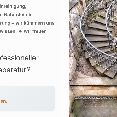
einreinigung,
 Naturstein in
erung – wir kümmern uns
hwissen. ⏩ Wir freuen
fessioneller
eparatur?
gen.