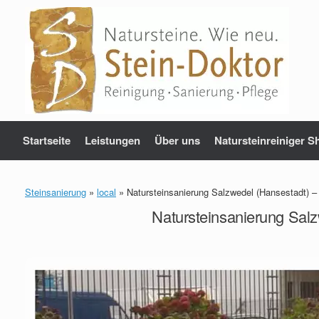
Zum
Inhalt
springen
Startseite
Leistungen
Über uns
Natursteinreiniger S
Steinsanierung
»
local
»
Natursteinsanierung Salzwedel (Hansestadt) –
Natursteinsanierung Salz