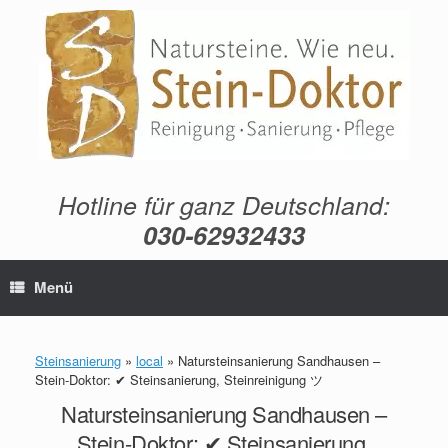
Zum
Inhalt
springen
Hotline für ganz Deutschland:
030-62932433
Menü
Steinsanierung
»
local
»
Natursteinsanierung Sandhausen –
Stein-Doktor: ✔ Steinsanierung, Steinreinigung ツ
Natursteinsanierung Sandhausen –
Stein-Doktor: ✔ Steinsanierung,