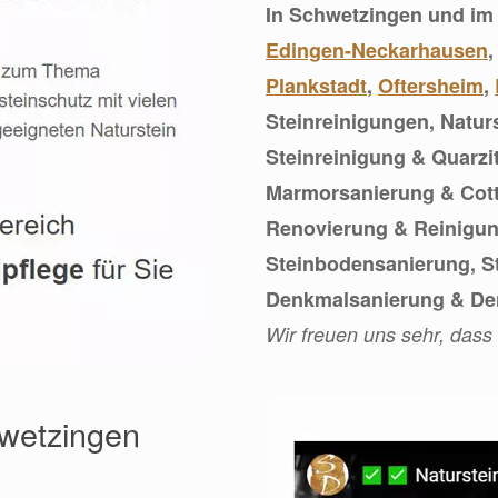
In Schwetzingen und im
Edingen-Neckarhausen
Plankstadt
,
Oftersheim
,
Steinreinigungen, Naturs
Steinreinigung & Quarzit
Marmorsanierung & Cott
Renovierung & Reinigu
Steinbodensanierung, S
Denkmalsanierung & De
Wir freuen uns sehr, dass
hwetzingen