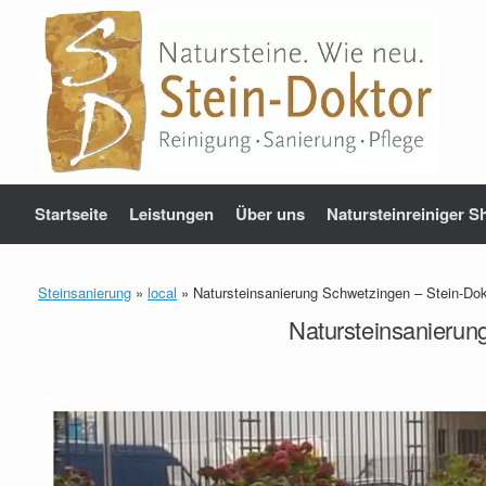
Zum
Inhalt
springen
Startseite
Leistungen
Über uns
Natursteinreiniger S
Steinsanierung
»
local
»
Natursteinsanierung Schwetzingen – Stein-Do
Natursteinsanierun