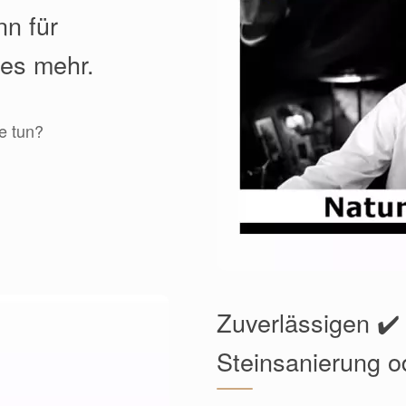
nn für
les mehr.
e tun?
Zuverlässigen ✔️
Steinsanierung o