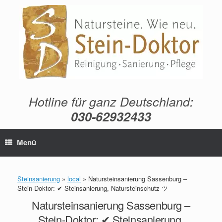
Zum
Inhalt
springen
Hotline für ganz Deutschland:
030-62932433
Menü
Steinsanierung
»
local
»
Natursteinsanierung Sassenburg –
Stein-Doktor: ✔ Steinsanierung, Natursteinschutz ツ
Natursteinsanierung Sassenburg –
Stein-Doktor: ✔ Steinsanierung,