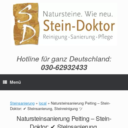
Zum
Inhalt
springen
Hotline für ganz Deutschland:
030-62932433
Menü
Steinsanierung
»
local
»
Natursteinsanierung Peiting – Stein-
Doktor: ✔ Steinsanierung, Steinreinigung ツ
Natursteinsanierung Peiting – Stein-
Doktor: ✔ Steinsanierung,