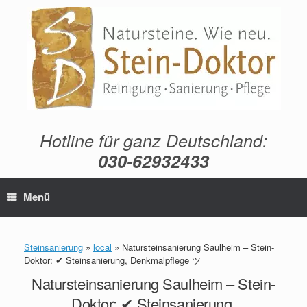
Zum
Inhalt
springen
Hotline für ganz Deutschland:
030-62932433
Menü
Steinsanierung
»
local
»
Natursteinsanierung Saulheim – Stein-
Doktor: ✔ Steinsanierung, Denkmalpflege ツ
Natursteinsanierung Saulheim – Stein-
Doktor: ✔ Steinsanierung,