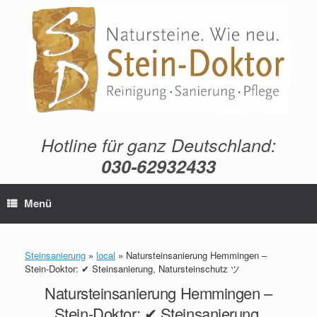
Zum
Inhalt
springen
Hotline für ganz Deutschland:
030-62932433
Menü
Steinsanierung
»
local
»
Natursteinsanierung Hemmingen –
Stein-Doktor: ✔ Steinsanierung, Natursteinschutz ツ
Natursteinsanierung Hemmingen –
Stein-Doktor: ✔ Steinsanierung,