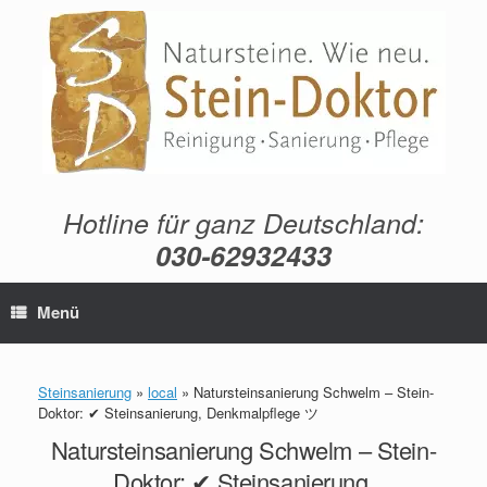
Zum
Inhalt
springen
Hotline für ganz Deutschland:
030-62932433
Menü
Steinsanierung
»
local
»
Natursteinsanierung Schwelm – Stein-
Doktor: ✔ Steinsanierung, Denkmalpflege ツ
Natursteinsanierung Schwelm – Stein-
Doktor: ✔ Steinsanierung,