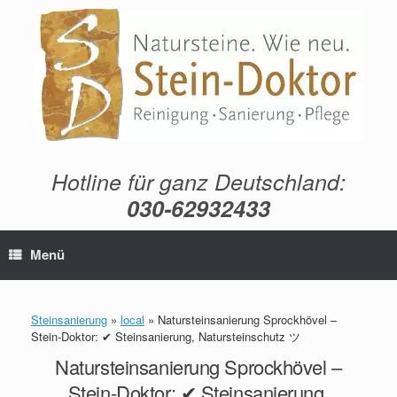
Zum
Inhalt
springen
Hotline für ganz Deutschland:
030-62932433
Menü
Steinsanierung
»
local
»
Natursteinsanierung Sprockhövel –
Stein-Doktor: ✔ Steinsanierung, Natursteinschutz ツ
Natursteinsanierung Sprockhövel –
Stein-Doktor: ✔ Steinsanierung,