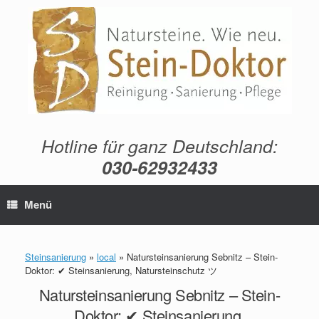
Zum
Inhalt
springen
Hotline für ganz Deutschland:
030-62932433
Menü
Steinsanierung
»
local
»
Natursteinsanierung Sebnitz – Stein-
Doktor: ✔ Steinsanierung, Natursteinschutz ツ
Natursteinsanierung Sebnitz – Stein-
Doktor: ✔ Steinsanierung,