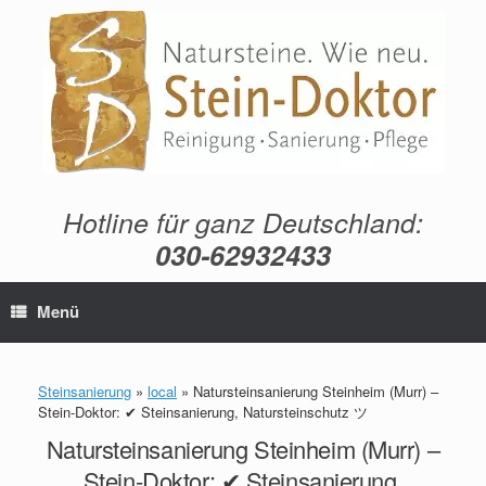
Zum
Inhalt
springen
Hotline für ganz Deutschland:
030-62932433
Menü
Steinsanierung
»
local
»
Natursteinsanierung Steinheim (Murr) –
Stein-Doktor: ✔ Steinsanierung, Natursteinschutz ツ
Natursteinsanierung Steinheim (Murr) –
Stein-Doktor: ✔ Steinsanierung,