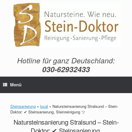
Zum
Inhalt
springen
Hotline für ganz Deutschland:
030-62932433
Menü
Steinsanierung
»
local
»
Natursteinsanierung Stralsund – Stein-
Doktor: ✔ Steinsanierung, Steinreinigung ツ
Natursteinsanierung Stralsund – Stein-
Doktor: ✔ Steinsanierung,