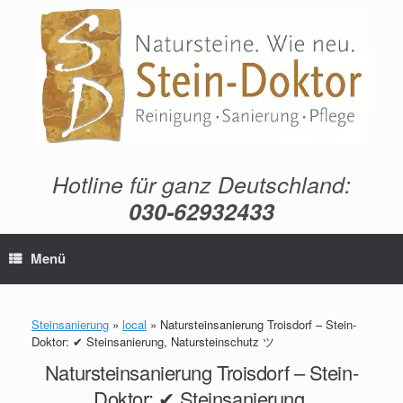
Zum
Inhalt
springen
Hotline für ganz Deutschland:
030-62932433
Menü
Steinsanierung
»
local
»
Natursteinsanierung Troisdorf – Stein-
Doktor: ✔ Steinsanierung, Natursteinschutz ツ
Natursteinsanierung Troisdorf – Stein-
Doktor: ✔ Steinsanierung,