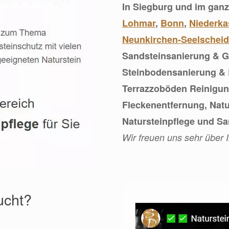
In Siegburg und im gan
Lohmar
,
Bonn
,
Niederka
Neunkirchen-Seelscheid
Sandsteinsanierung & Gr
Steinbodensanierung & R
Terrazzoböden Reinigung
Fleckenentfernung, Nat
Natursteinpflege und Sa
Wir freuen uns sehr über 
ucht?