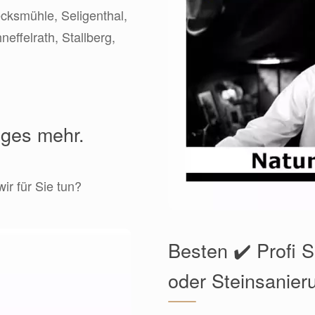
ecksmühle, Seligenthal,
ffelrath, Stallberg,
iges mehr.
r für Sie tun?
Besten ✔️ Profi 
oder Steinsanier