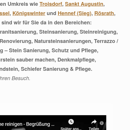
zen Umkreis wie
Troisdorf
,
Sankt Augustin
,
ssel
,
Königswinter
und
Hennef (Sieg)
,
Rösrath
,
sind wir für Sie da in den Bereichen:
anitsanierung, Steinsanierung, Steinreinigung,
enovierung, Natursteinsanierungen, Terrazzo /
 – Stein Sanierung, Schutz und Pflege,
urstein sauber machen, Denkmalpflege,
ndstein, Schiefer Sanierung & Pflege.
Ihren Besuch.