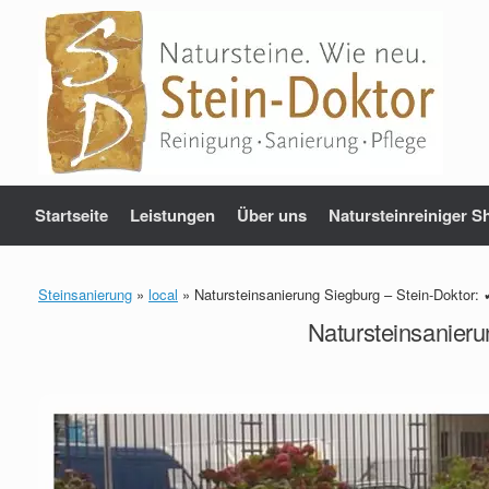
Zum
Inhalt
springen
Startseite
Leistungen
Über uns
Natursteinreiniger S
Steinsanierung
»
local
»
Natursteinsanierung Siegburg – Stein-Doktor: 
Natursteinsanieru