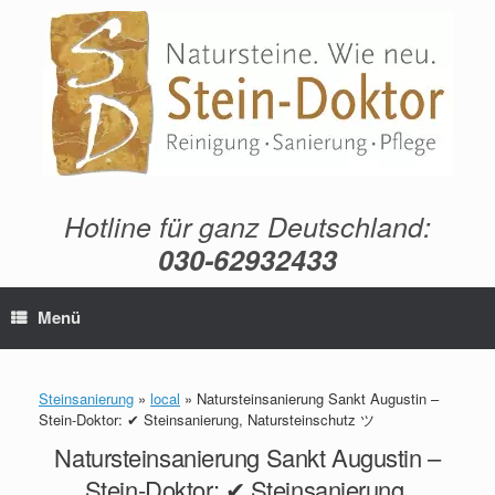
Zum
Inhalt
springen
Hotline für ganz Deutschland:
030-62932433
Menü
Steinsanierung
»
local
»
Natursteinsanierung Sankt Augustin –
Stein-Doktor: ✔ Steinsanierung, Natursteinschutz ツ
Natursteinsanierung Sankt Augustin –
Stein-Doktor: ✔ Steinsanierung,