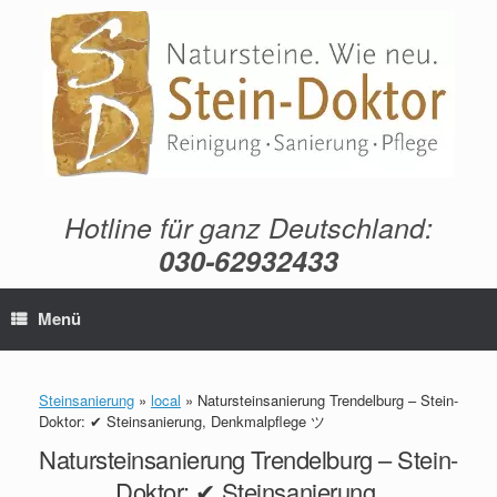
Zum
Inhalt
springen
Hotline für ganz Deutschland:
030-62932433
Menü
Steinsanierung
»
local
»
Natursteinsanierung Trendelburg – Stein-
Doktor: ✔ Steinsanierung, Denkmalpflege ツ
Natursteinsanierung Trendelburg – Stein-
Doktor: ✔ Steinsanierung,