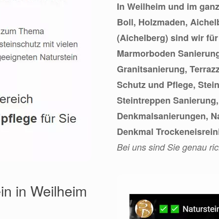
In Weilheim und im ganz
Boll, Holzmaden, Aichel
(Aichelberg) sind wir fü
Marmorboden Sanierung 
Granitsanierung, Terraz
Schutz und Pflege, Stei
Steintreppen Sanierung
Denkmalsanierungen, Na
Denkmal Trockeneisrein
Bei uns sind Sie genau ric
in in Weilheim