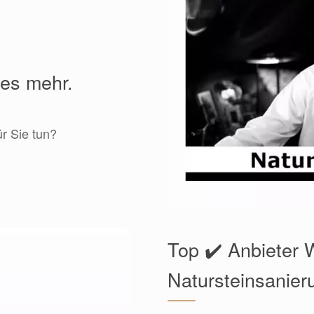
les mehr.
ür Sie tun?
Top ✔️ Anbieter W
Natursteinsanier