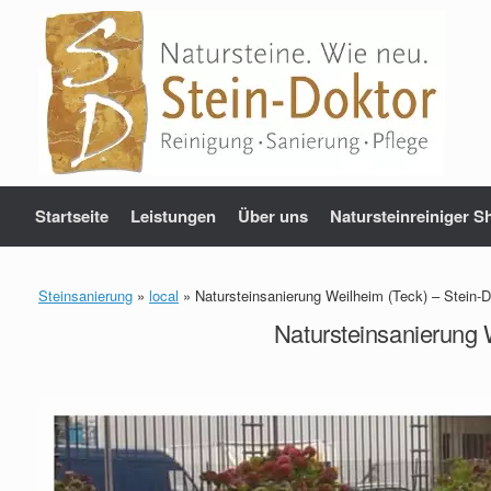
Zum
Inhalt
springen
Startseite
Leistungen
Über uns
Natursteinreiniger S
Steinsanierung
»
local
»
Natursteinsanierung Weilheim (Teck) – Stein-D
Natursteinsanierung 