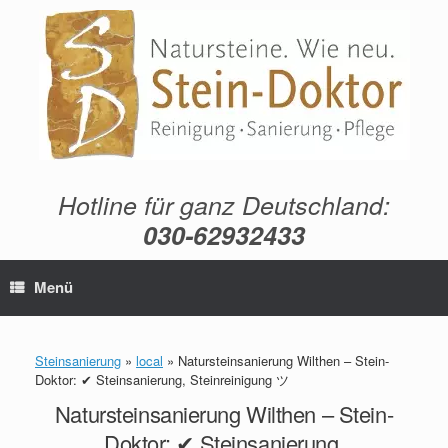
Zum
Inhalt
springen
Hotline für ganz Deutschland:
030-62932433
Menü
Steinsanierung
»
local
»
Natursteinsanierung Wilthen – Stein-
Doktor: ✔ Steinsanierung, Steinreinigung ツ
Natursteinsanierung Wilthen – Stein-
Doktor: ✔ Steinsanierung,