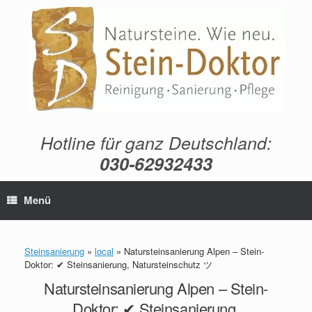
Zum
Inhalt
springen
Hotline für ganz Deutschland:
030-62932433
Menü
Steinsanierung
»
local
»
Natursteinsanierung Alpen – Stein-
Doktor: ✔ Steinsanierung, Natursteinschutz ツ
Natursteinsanierung Alpen – Stein-
Doktor: ✔ Steinsanierung,