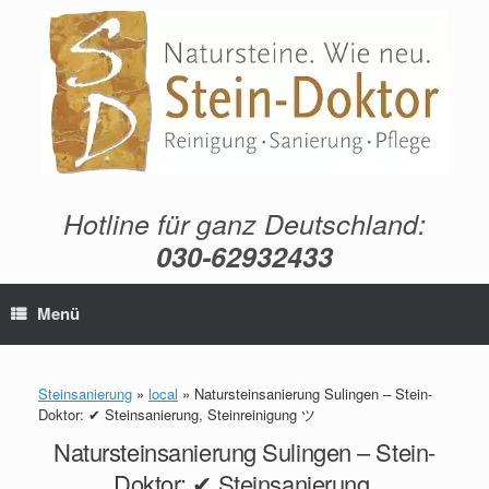
Zum
Inhalt
springen
Hotline für ganz Deutschland:
030-62932433
Menü
Steinsanierung
»
local
»
Natursteinsanierung Sulingen – Stein-
Doktor: ✔ Steinsanierung, Steinreinigung ツ
Natursteinsanierung Sulingen – Stein-
Doktor: ✔ Steinsanierung,