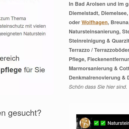
In Bad Arolsen und im g
Diemelstadt, Diemelsee
oder
Wolfhagen
, Breuna
Natursteinsanierung, Ste
Steinreinigung & Quarzit
Terrazzo / Terrazzoböde
Pflege, Fleckenentfernu
Marmorsanierung & Cott
Denkmalrenovierung & D
Schön dass Sie hier sind.
en gesucht?