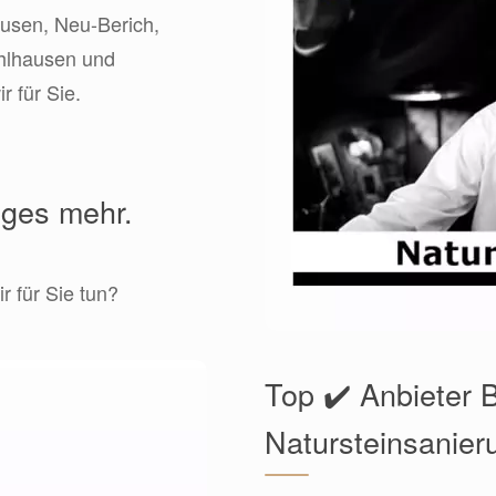
ausen, Neu-Berich,
hlhausen und
 für Sie.
iges mehr.
r für Sie tun?
Top ✔️ Anbieter B
Natursteinsanier