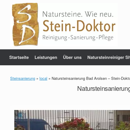
Zum
Inhalt
springen
Startseite
Leistungen
Über uns
Natursteinreiniger S
Steinsanierung
»
local
»
Natursteinsanierung Bad Arolsen – Stein-Dokt
Natursteinsanierun