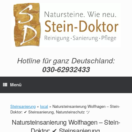
Zum
Inhalt
springen
Hotline für ganz Deutschland:
030-62932433
Menü
Steinsanierung
»
local
»
Natursteinsanierung Wolfhagen – Stein-
Doktor: ✔ Steinsanierung, Natursteinschutz ツ
Natursteinsanierung Wolfhagen – Stein-
Doktor: ✔ Steinsanierung,