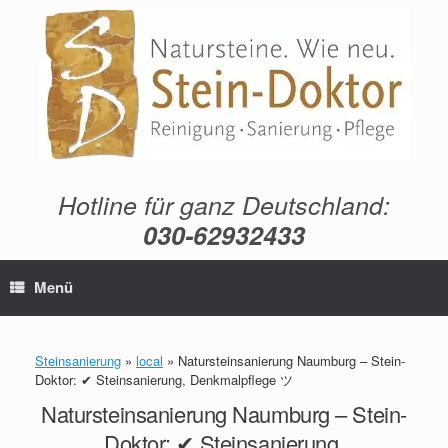
Zum
Inhalt
springen
Hotline für ganz Deutschland:
030-62932433
Menü
Steinsanierung
»
local
»
Natursteinsanierung Naumburg – Stein-
Doktor: ✔ Steinsanierung, Denkmalpflege ツ
Natursteinsanierung Naumburg – Stein-
Doktor: ✔ Steinsanierung,