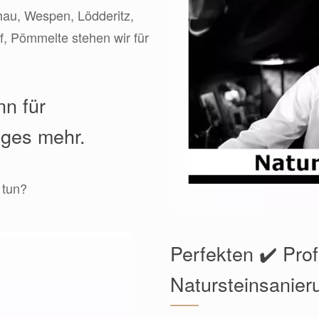
hau, Wespen, Lödderitz,
, Pömmelte stehen wir für
nn für
iges mehr.
 tun?
Perfekten ✔️ Prof
Natursteinsanier