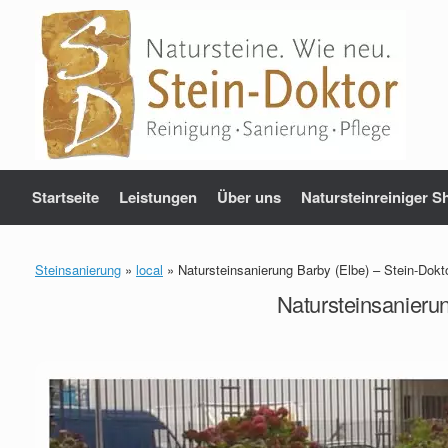
Zum
Inhalt
springen
Startseite
Leistungen
Über uns
Natursteinreiniger S
Steinsanierung
»
local
»
Natursteinsanierung Barby (Elbe) – Stein-Dokt
Natursteinsanieru