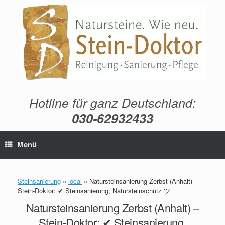
Zum
Inhalt
springen
Hotline für ganz Deutschland:
030-62932433
Menü
Steinsanierung
»
local
»
Natursteinsanierung Zerbst (Anhalt) –
Stein-Doktor: ✔ Steinsanierung, Natursteinschutz ツ
Natursteinsanierung Zerbst (Anhalt) –
Stein-Doktor: ✔ Steinsanierung,