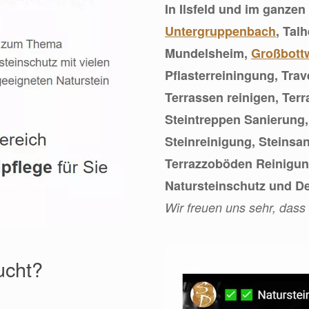
In Ilsfeld und im ganze
Untergruppenbach
, Tal
Mundelsheim,
Großbott
Pflasterreiningung, Trav
Terrassen reinigen, Ter
Steintreppen Sanierung
Steinreinigung, Steinsa
Terrazzoböden Reinigung
Natursteinschutz und D
Wir freuen uns sehr, dass
ucht?