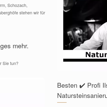
turm, Schozach,
berghöfe stehen wir für
iges mehr.
r Sie tun?
Besten ✔️ Profi I
Natursteinsanier