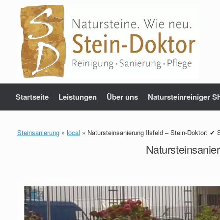
Zum
Inhalt
springen
Startseite
Leistungen
Über uns
Natursteinreiniger S
Steinsanierung
»
local
»
Natursteinsanierung Ilsfeld – Stein-Doktor: ✔
Natursteinsanier