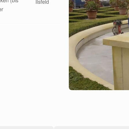
ken (bis
er