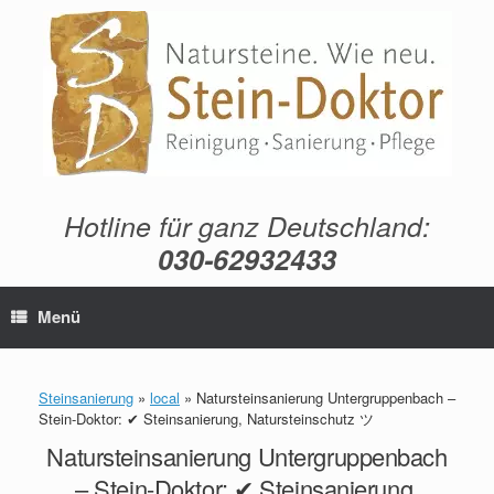
Zum
Inhalt
springen
Hotline für ganz Deutschland:
030-62932433
Menü
Steinsanierung
»
local
»
Natursteinsanierung Untergruppenbach –
Stein-Doktor: ✔ Steinsanierung, Natursteinschutz ツ
Natursteinsanierung Untergruppenbach
– Stein-Doktor: ✔ Steinsanierung,