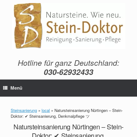
Zum
Inhalt
springen
Hotline für ganz Deutschland:
030-62932433
Menü
Steinsanierung
»
local
»
Natursteinsanierung Nürtingen – Stein-
Doktor: ✔ Steinsanierung, Denkmalpflege ツ
Natursteinsanierung Nürtingen – Stein-
Doktor: ✔ Steinsanierung,