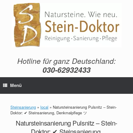
Zum
Inhalt
springen
Hotline für ganz Deutschland:
030-62932433
Menü
Steinsanierung
»
local
»
Natursteinsanierung Pulsnitz – Stein-
Doktor: ✔ Steinsanierung, Denkmalpflege ツ
Natursteinsanierung Pulsnitz – Stein-
Doktor: ✔ Steinsanierung,