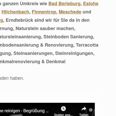
m ganzen Umkreis wie
Bad Berleburg
,
Eslohe
,
Hilchenbach
,
Finnentrop
,
Meschede
und
rg
, Erndtebrück sind wir für Sie da in den
ernung, Naturstein sauber machen,
tursteinsanierung, Steinboden Sanierung,
inbodensanierung & Renovierung, Terracotta
gung, Steinsanierungen, Steinreinigungen,
enkmalrenovierung & Denkmal
nden haben.