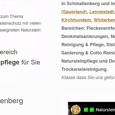
In Schmallenberg und i
(Sauerland)
,
Lennestadt
Kirchhundem
,
Winterbe
Bereichen: Fleckenentf
Denkmalsanierungen, Na
Reinigung & Pflege, Ste
Sanierung & Cotto Reini
Natursteinpflege und D
Trockeneisreinigung.
Klasse dass Sie uns gefu
lenberg