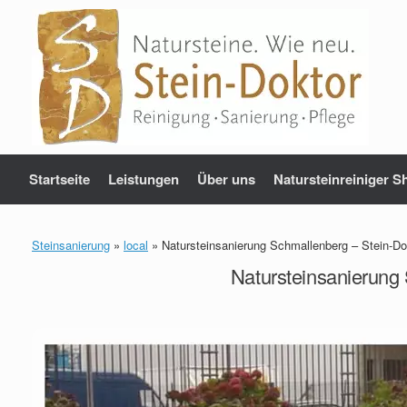
Zum
Inhalt
springen
Startseite
Leistungen
Über uns
Natursteinreiniger S
Steinsanierung
»
local
»
Natursteinsanierung Schmallenberg – Stein-Do
Natursteinsanierung