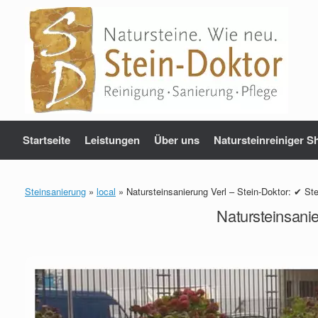
Zum
Inhalt
springen
Startseite
Leistungen
Über uns
Natursteinreiniger S
Steinsanierung
»
local
»
Natursteinsanierung Verl – Stein-Doktor: ✔ St
Natursteinsani