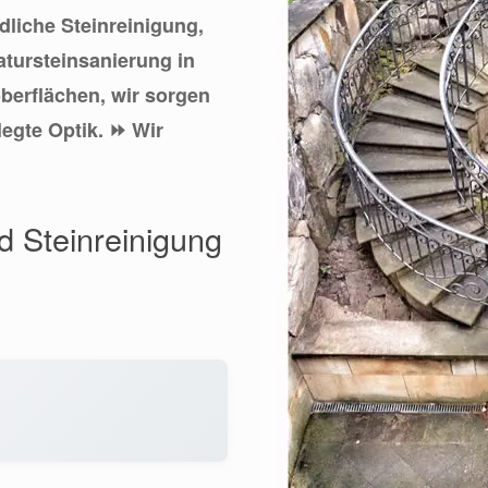
ndliche Steinreinigung,
atursteinsanierung in
berflächen, wir sorgen
legte Optik. ⏩ Wir
d Steinreinigung