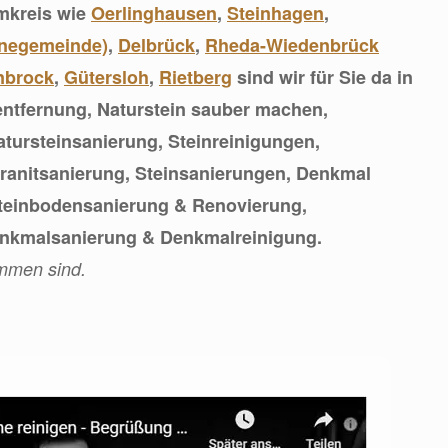
Umkreis wie
Oerlinghausen
,
Steinhagen
,
nnegemeinde)
,
Delbrück
,
Rheda-Wiedenbrück
nbrock
,
Gütersloh
,
Rietberg
sind wir für Sie da in
entfernung, Naturstein sauber machen,
tursteinsanierung, Steinreinigungen,
ranitsanierung, Steinsanierungen, Denkmal
teinbodensanierung & Renovierung,
enkmalsanierung & Denkmalreinigung.
ommen sind.