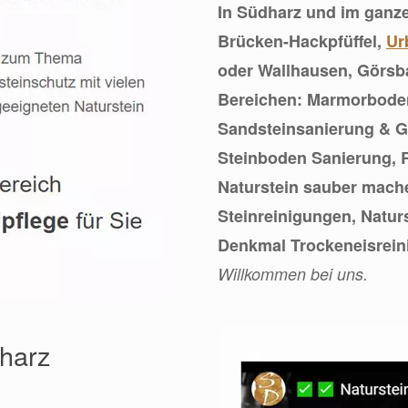
In Südharz und im ganze
Brücken-Hackpfüffel,
Ur
oder Wallhausen, Görsba
Bereichen: Marmorboden
Sandsteinsanierung & Gr
Steinboden Sanierung, R
Naturstein sauber mach
Steinreinigungen, Natu
Denkmal Trockeneisrein
Willkommen bei uns.
dharz