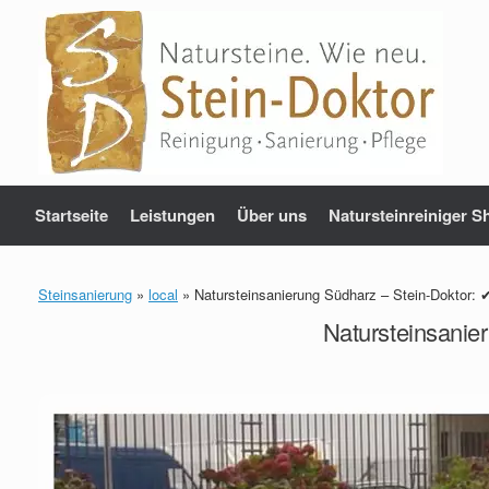
Zum
Inhalt
springen
Startseite
Leistungen
Über uns
Natursteinreiniger S
Steinsanierung
»
local
»
Natursteinsanierung Südharz – Stein-Doktor: ✔
Natursteinsanie