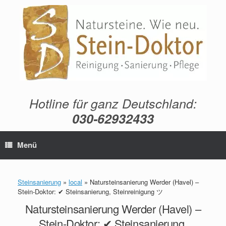
Zum
Inhalt
springen
Hotline für ganz Deutschland:
030-62932433
Menü
Steinsanierung
»
local
»
Natursteinsanierung Werder (Havel) –
Stein-Doktor: ✔ Steinsanierung, Steinreinigung ツ
Natursteinsanierung Werder (Havel) –
Stein-Doktor: ✔ Steinsanierung,