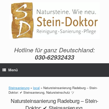
Zum
Inhalt
springen
Hotline für ganz Deutschland:
030-62932433
Menü
Steinsanierung
»
local
»
Natursteinsanierung Radeburg – Stein-
Doktor: ✔ Steinsanierung, Natursteinschutz ツ
Natursteinsanierung Radeburg – Stein-
Doktor: ✔ Steinsanierung,